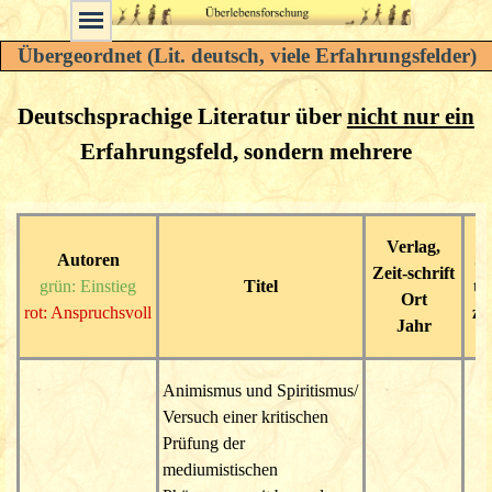
Übergeordnet (Lit. deutsch, viele Erfahrungsfelder)
Deutschsprachige Literatur über
nicht nur ein
Erfahrungsfeld
, sondern mehrere
Verlag,
Autoren
Se
Zeit-schrift
grün: Einstieg
Titel
te
Ort
rot: Anspruchsvoll
za
Jahr
Animismus und Spiritismus/
Versuch einer kritischen
Prüfung der
mediumistischen