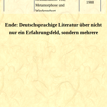
1988
Metamorphose und
Wiedergeburt
Ende:
Deutschsprachige Literatur über
nicht
nur
ein
Erfahrungsfeld
, sondern mehrere
Walter,
Beloff, John
Neue Wege der
London,
26
Parapsychologie
1980
Ich war einmal... / Kinder