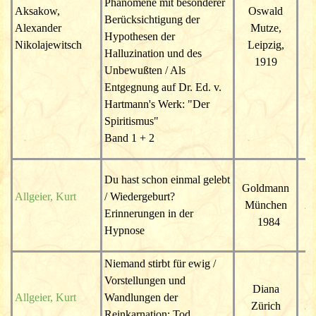
Phänomene mit besonderer
Aksakow,
Oswald
Berücksichtigung der
Alexander
Mutze,
Hypothesen der
75
Nikolajewitsch
Leipzig,
Halluzination und des
1919
Unbewußten / Als
Entgegnung auf Dr. Ed. v.
Hartmann's Werk: "Der
Spiritismus"
Band 1 + 2
Du hast schon einmal gelebt
Goldmann
Allgeier, Kurt
/ Wiedergeburt?
München
22
Erinnerungen in der
1984
Hypnose
Niemand stirbt für ewig /
Vorstellungen und
Diana
Allgeier, Kurt
Wandlungen der
Zürich
32
Reinkarnation: Tod,