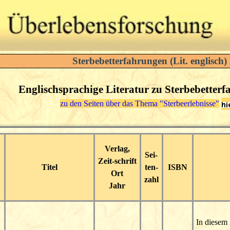
Sterbebetterfahrungen (Lit. englisch
Englischsprachige Literatur zu Sterbebette
zu den Seiten über das Thema "Sterbeerlebnisse"
Verlag,
Sei-
Zeit-schrift
Titel
ten-
ISBN
Ort
zahl
Jahr
In diesem