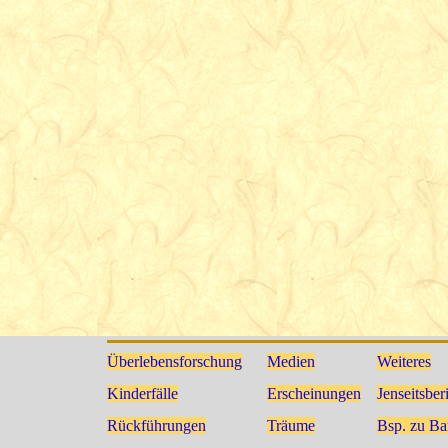
Crookall, Robert
Überlebensforschung
Medien
Weiteres
Kinderfälle
Erscheinungen
Jenseitsber
Rückführungen
Träume
Bsp. zu Ba
Fenwick, Peter and