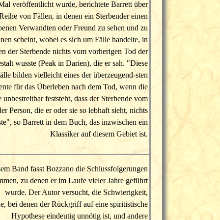
Mal veröffentlicht wurde, berichtete Barrett über
Reihe von Fällen, in denen ein Sterbender einen
rbenen Verwandten oder Freund zu sehen und zu
nen scheint, wobei es sich um Fälle handelte, in
en der Sterbende nichts vom vorherigen Tod der
stalt wusste (Peak in Darien), die er sah. "Diese
älle bilden vielleicht eines der überzeugend-sten
nte für das Überleben nach dem Tod, wenn die
 unbestreitbar feststeht, dass der Sterbende vom
r Person, die er oder sie so lebhaft sieht, nichts
te", so Barrett in dem Buch, das inzwischen ein
Klassiker auf diesem Gebiet ist.
sem Band fasst Bozzano die Schlussfolgerungen
men, zu denen er im Laufe vieler Jahre geführt
wurde. Der Autor versucht, die Schwierigkeit,
 bei denen der Rückgriff auf eine spiritistische
Hypothese eindeutig unnötig ist, und andere