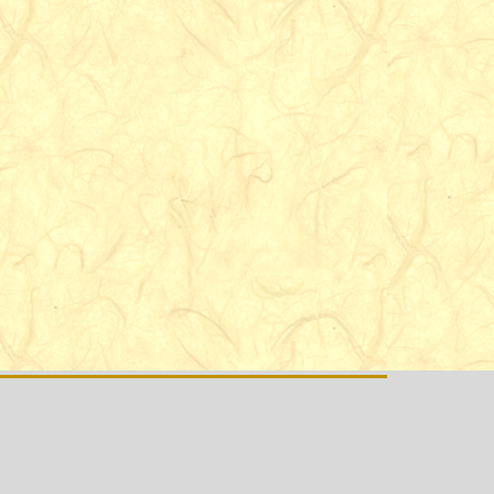
wirklich gibt und dieser unsterblich ist.
vorliegende Band ist eine Fortsetzung von “The
dventure” und “Events on the Threshold of the
”. Ersteres basierte auf medialen "Mitteilungen".
zteren Band stammten die Beweise hauptsächlich
 Beobachtern des Todes. Im vorliegenden Werk
reibt er weitaus detaillierter, was tatsächlich mit
nem Menschen geschieht, wenn er stirbt, und die
ise stammen nicht nur von den noch Lebenden,
sondern auch von den Toten durch mediale
Kommunikationen.
t des Sterbens enthält Berichte von Sterbenden
nschen, die Sterbende in ihren letzten Stunden
 haben, die uns helfen zu verstehen, dass der Tod
ess ist und dass wir während des Übergangs vom