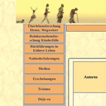
Überlebensforschung
Home, Wegweiser
Reinkarnationsfor-
schung Kinderfälle
Rückführungen in
frühere Leben
Nahtoderfahrungen
Medien
Autoren
Erscheinungen
Träume
Déjà-vu