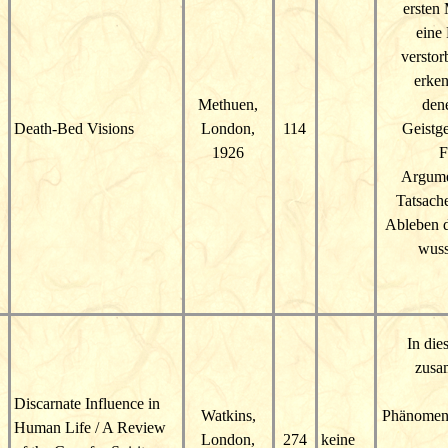
ersten 
eine 
versto
erken
Methuen,
den
Death-Bed Visions
London,
114
Geistge
1926
F
Argume
Tatsache
Ableben de
wuss
In die
zusam
Discarnate Influence in
Watkins,
Phänomene,
Human Life / A Review
London,
274
keine