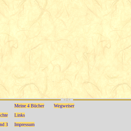
India, 1967
Der 
Supreme A
Colin
After Life
Smythe,
Im let
Gerrards
What Happens when You
0-9006-
von
Cross,
196
Die
75-84-5
besch
Bucking-
ei
ham-shire,
Bewe
1978
Meine 4 Bücher
Wegweiser
Die Kuns
und von Me
ichte
Links
begleitet
nd 3
Impressum
Conti-nuum,
978-
ein Pro-z