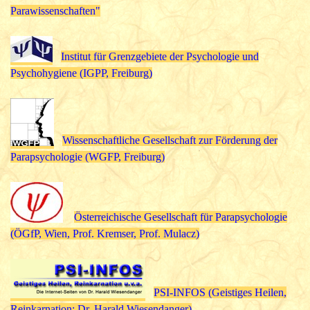
Parawissenschaften"
Institut für Grenzgebiete der Psychologie und
Psychohygiene (IGPP, Freiburg)
Wissenschaftliche Gesellschaft zur Förderung der
Parapsychologie (WGFP, Freiburg)
Österreichische Gesellschaft für Parapsychologie
(ÖGfP, Wien, Prof. Kremser, Prof. Mulacz)
PSI-INFOS (Geistiges Heilen,
Reinkarnation; Dr. Harald Wiesendanger)