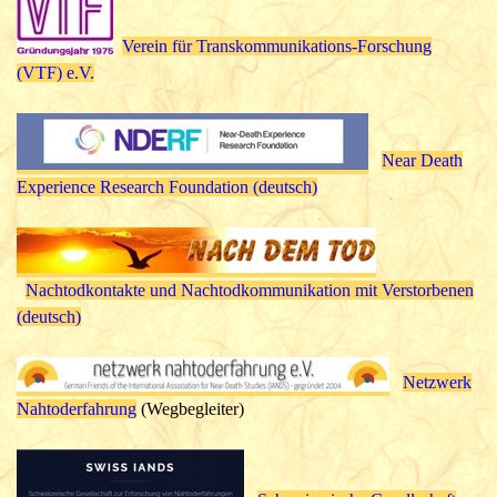
Verein für Transkommunikations-Forschung
(VTF) e.V.
Near Death
Experience Research Foundation (deutsch)
Nachtodkontakte und Nachtodkommunikation mit Verstorbenen
(deutsch)
Netzwerk
Nahtoderfahrung
(Wegbegleiter)