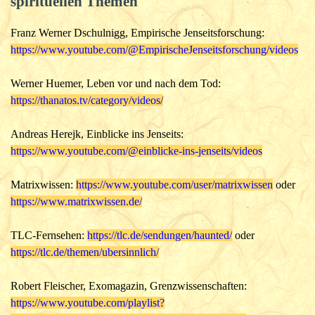
spirituellen Themen
Franz Werner Dschulnigg,
Empirische Jenseitsforschung:
https://www.youtube.com/@EmpirischeJenseitsforschung/videos
Werner Huemer, Leben vor und nach dem Tod:
https://thanatos.tv/category/videos/
Andreas Herejk,
Einblicke ins Jenseits:
https://www.youtube.com/@einblicke-ins-jenseits/videos
Matrixwissen:
https://www.youtube.com/user/matrixwissen
oder
https://www.matrixwissen.de/
TLC-Fernsehen:
https://tlc.de/sendungen/haunted/
oder
https://tlc.de/themen/ubersinnlich/
Robert Fleischer, Exomagazin,
Grenzwissenschaften:
https://www.youtube.com/playlist?