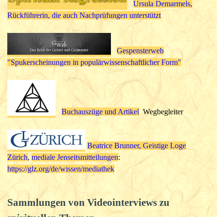
Ursula Demarmels,
Rückführerin, die auch Nachprüfungen unterstützt
Gespensterweb
"Spukerscheinungen in populärwissenschaftlicher Form"
Buchauszüge und Artikel
Wegbegleiter
Beatrice Brunner, Geistige Loge
Zürich
,
mediale Jenseitsmitteilungen
:
https://glz.org/de/wissen/mediathek
Sammlungen von Videointerviews zu