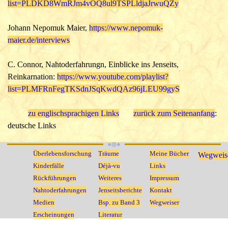
list=PLDKD8WmRJm4vOQ8ul9TSPLldjaJrwuQZy
Johann Nepomuk Maier,
https://www.nepomuk-
maier.de/interviews
C. Connor, Nahtoderfahrungn, Einblicke ins Jenseits,
Reinkarnation:
https://www.youtube.com/playlist?
list=PLMFRnFegTKSdnJSqKwdQAz96jLEU99gyS
zu englischsprachigen Links
zurück zum Seitenanfang
:
deutsche Links
Überlebensforschung
Träume
Meine Bücher
Wegweis
Kinderfälle
Déjà-vu
Links
Rückführungen
Weiteres
Impressum
Nahtoderfahrungen
Jenseitsberichte
Kontakt
Medien
Bsp. zu Band 3
Wegweiser
Erscheinungen
Literatur