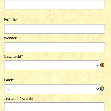
.
Postleitzahl
Wohnort
Geschlecht*
.
Land*
Telefon + Vorwahl