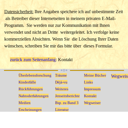
Datensicherheit:
Ihre Angaben speichere ich auf unbestimmte Zeit
als Betreiber dieser Internetseiten in meinem privaten E-Mail-
Programm. Sie werden nur zur Kommunikation mit Ihnen
verwendet und nicht an Dritte weitergeleitet. Ich verfolge keine
kommerziellen Absichten. Wenn Sie die Löschung Ihrer Daten
wünschen, schreiben Sie mir das bitte über dieses Formular.
zurück zum Seitenanfang
: Kontakt
Überlebensforschung
Träume
Meine Bücher
Wegweis
Kinderfälle
Déjà-vu
Links
Rückführungen
Weiteres
Impressum
Nahtoderfahrungen
Jenseitsberichte
Kontakt
Medien
Bsp. zu Band 3
Wegweiser
Erscheinungen
Literatur