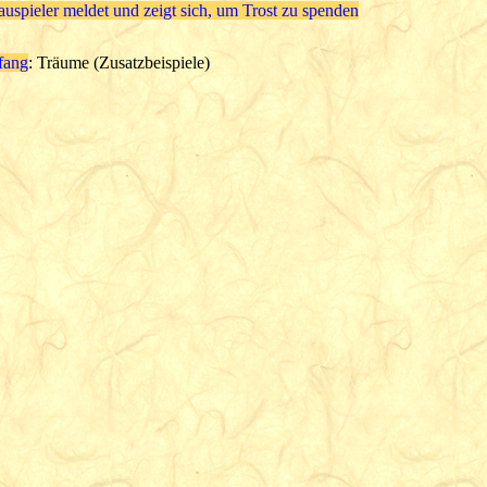
auspieler meldet und zeigt sich, um Trost zu spenden
fang
: Träume (Zusatzbeispiele)