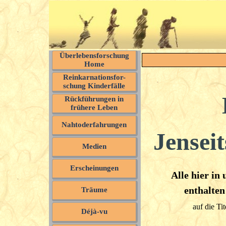
Überlebensforschung
Home
Reinkarnationsfor-
schung Kinderfälle
Rückführungen in
frühere Leben
Nahtoderfahrungen
Jensei
Medien
Erscheinungen
Alle hier in
enthalten
Träume
auf die Ti
Déjà-vu