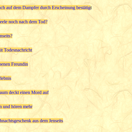
ch auf dem Dampfer durch Erscheinung bestätig
t
Seele noch nach dem Tod?
nseits?
it Todesnachricht
rbenen Freundin
lebnis
Traum deckt einen Mord auf
n und hören mehr
nachtsgeschenk aus dem Jenseits