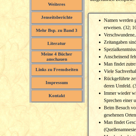
Weiteres
Jenseitsberichte
Namen werden gen
erweisen. (32; 1
Mehr Bsp. zu Band 3
Verschwundene, h
Zeitangaben sind
Literatur
Spezialkenntniss
Meine 4 Bücher
Anscheinend fehl
anschauen
Man findet zutre
Links zu Fremdseiten
Viele Sachverhal
Rückgeführte ze
Impressum
deren Umfeld. (3
Immer wieder wir
Kontakt
Sprechen einer u
Beim Besuch vor
gesehenen Orten
Man findet Gesch
(Quellenamnesie)