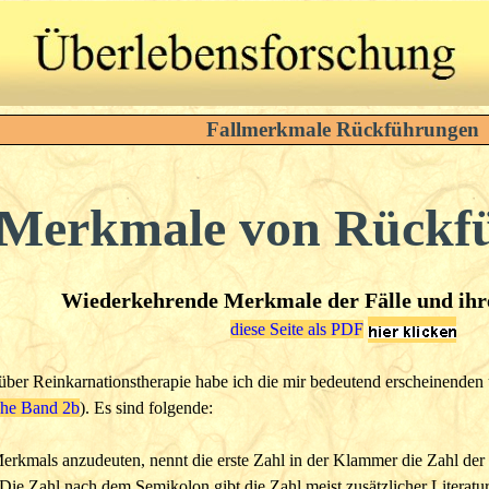
Fallmerkmale Rückführungen
Merkmale von Rückf
Wiederkehrende Merkmale der Fälle und ihr
diese Seite als PDF
ber Reinkarnationstherapie habe ich die mir bedeutend erscheinende
ehe Band 2b
). Es sind folgende:
rkmals anzudeuten, nennt die erste Zahl in der Klammer die Zahl der
 Die Zahl nach dem Semikolon gibt die Zahl meist zusätzlicher Literaturs