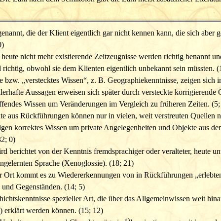
annt, die der Klient eigentlich gar nicht kennen kann, die sich aber g
0)
eute nicht mehr existierende Zeitzeugnisse werden richtig benannt und
 richtig, obwohl sie dem Klienten eigentlich unbekannt sein müssten. (
e bzw. „verstecktes Wissen“, z. B. Geographiekenntnisse, zeigen sich 
erhafte Aussagen erweisen sich später durch versteckte korrigierende Qu
ffendes Wissen um Veränderungen im Vergleich zu früheren Zeiten. (5;
te aus Rückführungen können nur in vielen, weit verstreuten Quellen n
igen korrektes Wissen um private Angelegenheiten und Objekte aus dem
2; 0)
d berichtet von der Kenntnis fremdsprachiger oder veralteter, heute u
ngelernten Sprache (Xenoglossie). (18; 21)
 Ort kommt es zu Wiedererkennungen von in Rückführungen „erlebten“
 und Gegenständen. (14; 5)
ichtskenntnisse spezieller Art, die über das Allgemeinwissen weit hi
 erklärt werden können. (15; 12)