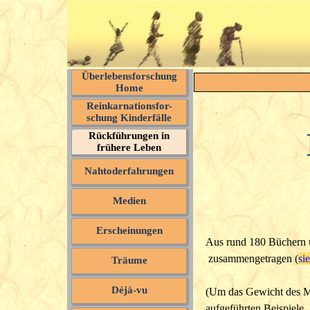
Überlebensforschung
Home
Reinkarnationsfor-
schung Kinderfälle
Rückführungen in
frühere Leben
Nahtoderfahrungen
Medien
Erscheinungen
Aus rund 180 Büchern ü
zusammengetragen (
si
Träume
Déjà-vu
(Um das Gewicht des Me
aufgeführten Beispiele.