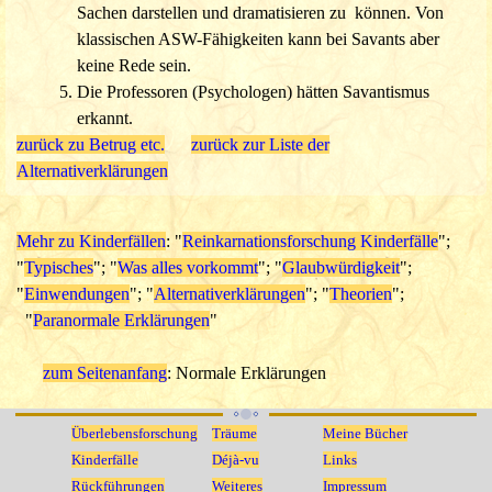
Sachen darstellen und dramatisieren zu können. Von
klassischen ASW-Fähigkeiten kann bei Savants aber
keine
Rede sein.
Die Professoren (Psychologen) hätten Savantismus
erkannt.
zurück zu Betrug etc.
zurück zur Liste der
Alternativerklärungen
Mehr zu Kinderfällen
:
"
Reinkarnationsforschung Kinderfälle
";
"
Typisches
"; "
Was alles vorkommt
"; "
Glaubwürdigkeit
";
"
Einwendungen
"; "
Alternativerklärungen
"; "
Theorien
";
"
Paranormale Erklärungen
"
zum Seitenanfang
: Normale Erklärungen
Überlebensforschung
Träume
Meine Bücher
Kinderfälle
Déjà-vu
Links
Rückführungen
Weiteres
Impressum