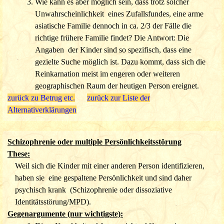
Wie kann es aber möglich sein, dass trotz solcher
Unwahrscheinlichkeit eines Zufallsfundes, eine arme
asiatische Familie dennoch in ca. 2/3
der Fälle die
richtige frühere Familie findet? Die Antwort: Die
Angaben der Kinder sind so spezifisch, dass eine
gezielte Suche möglich ist.
Dazu kommt, dass sich die
Reinkarnation meist im engeren oder weiteren
geographischen Raum der heutigen Person ereignet.
zurück zu Betrug etc.
zurück zur Liste der
Alternativerklärungen
Schizophrenie oder multiple Persönlichkeitsstörung
These:
Weil sich die Kinder mit einer anderen Person identifizieren,
haben sie eine gespaltene Persönlichkeit und sind daher
psychisch krank (Schizophrenie oder dissoziative
Identitätsstörung/MPD).
Gegenargumente (nur wichtigste):