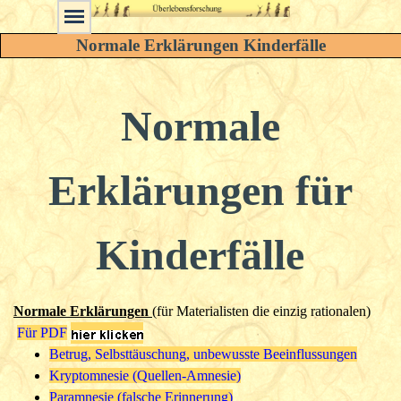
Normale Erklärungen Kinderfälle
Normale
Erklärungen für
Kinderfälle
Normale Erklärungen
(für Materialisten die einzig rationalen)
Für PDF
Betrug, Selbsttäuschung, unbewusste Beeinflussungen
Kryptomnesie
(Quellen-Amnesie)
Paramnesie
(falsche Erinnerung)