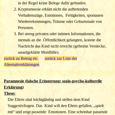
oder die gleichen Fehler gemacht hätten. Das ist zwar
in der Regel keine Belege
dafür gefunden.
denkbar, aber sehr unwahrscheinlich.
Kryptomnesie erklärt nicht die auftretenden
Seit Jahrzehnten sind Normen für die Feldforschung
Verhaltenszüge, Emotionen, Fertigkeiten, spontanen
aufgestellt worden, die dazu dienen, Fehler zu
Wiedererkennungen, Träume oder Geburts
male von
vermeiden, wie z. B. unbeobachtete,
normale
Personen.
Übermittlung von Informationen nicht zu übersehen und
Bei
streng privaten oder intimen Informationen, die
v. a. m.. Diese sind sowohl von Stevenson als auch von
niemals an die Öffentlichkeit gelangten, konnte die
anderen
Forschern angewendet worden und werden von
Nachricht das Kind nicht erreiche
(geheime Verstecke,
der Mehrzahl der Kritiker akzeptiert.
unaufgeklärte Mordfälle).
Stevenson arbeitete mit einheimischen Kollegen oder
zurück zu Betrug etc.
zurück zur Liste der
Übersetzern zusammen, so dass durch
Alternativerklärungen
Kulturunterschiede bedingte Fehlerquellen
minimiert
wurden. Einige Fälle sind zuerst auch von Einheimischen
Paramnesie (falsche Erinnerung; sozio-psycho-kulturelle
erforscht und veröffentlicht worden, bevor sie Stevenson
Erklärung)
aufgriff.
These:
Aus Stevensons Stellungnahmen geht immer wieder
Die Eltern sind leichtgläubig und stellen dem Kind
seine allgemeine Vorsicht hervor - auch sich selbst
Suggestivfragen. Das Kind will den Eltern gefallen, „spielt
gegenüber.
mit“ und zeigt passende Emotionen. Eine scheinbar passende