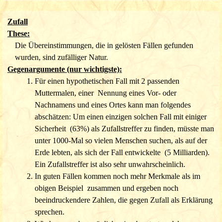
Fertigkeiten, Träume oder Geburtsmale.
zurück zu Betrug etc.
Zufall
zurück zur Liste der
Alternativerklärungen
These:
Die Übereinstimmungen, die in gelösten Fällen gefunden
wurden, sind zufälliger Natur.
Gegenargumente (nur wichtigste):
Für einen hypothetischen Fall mit 2 passenden
Muttermalen, einer Nennung eines Vor- oder
Nachnamens und eines Ortes kann man folgen
des
abschätzen: Um einen einzigen solchen Fall mit einiger
Sicherheit (63%) als Zufallstreffer zu finden, müsste man
unter 1000-Mal so vielen
Menschen suchen, als auf der
Erde lebten, als sich der Fall entwickelte (5 Milliarden).
Ein Zufallstreffer ist also sehr unwahrscheinlich.
In guten Fällen kommen noch mehr Merkmale als im
obigen Beispiel zusammen und ergeben noch
beeindruckendere Zahlen, die gegen Zufall
als Erklärung
sprechen.