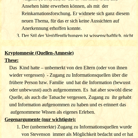
Ansehen hätte erwerben können, als mit der
Reinkarnationsforschung. Er widmete sich ganz diesem
neuen Thema,
für das er sich keine Aussichten auf
Anerkennung erhoffen konnte.
Der Stil der Veröffentlichungen ist wissenschaftlich, nicht
nach Art eines Bestsellers.
Es gibt Replikationen. Man müsste unterstellen, die 5
Kryptomnesie (Quellen-Amnesie)
universitären Autoren hätten ein Komplott geschmiedet.
These:
Das ist wider den Charakter dieser Forscher.
Das Kind hatte – unbemerkt von den Eltern (oder von ihnen
wieder vergessen) - Zugang zu Informationsquellen über die
B. Selbsttäuschung der Autoren
frühere Person bzw. Familie und hat die Information (bewusst
These:
oder unbewusst) auch aufgenommen. Es hat aber sowohl diese
Die Autoren glauben zwar, der Wahrheit zu dienen, sitzen aber
Quelle, als auch die Tatsache vergessen, Zugang zu ihr gehabt
ihrer unzureichenden Methodik und ihren Vorurteilen auf.
und Information aufgenommen zu haben und es erinnert das
Gegenargumente (nur wichtigste):
aufgenommene Wissen als eigenes Erleben.
Die Ergebnisse von 5 universitären Forschern bestätigen
Gegenargumente (nur wichtigste):
sich gegenseitig. Man müsste bei dieser These
Der (unbemerkte) Zugang zu Informationsquellen wurde
unterstellen, dass sich alle g
leichermaßen selbst betrogen
von Stevenson immer als Möglichkeit bedacht und er hat