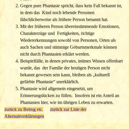
D. Unbewusste Beeinflussung der Kinder durch ihre Eltern
Gegen pure Phantasie spricht, dass kein Fall bekannt ist,
These:
in dem das Kind noch lebende Personen
Das Kind bekommt Wissen von den Eltern (z. B. nonverbal)
fälschlicherweise als frühere Person benannt hat.
übermittelt, ohne dass dies den Eltern bewusst wird.
Mit der früheren Person übereinstimmende Emotionen,
Gegenargumente (nur wichtigste):
Charakterzüge und Fertigkeiten, richtige
Da auch hier ein Motiv vorliegen müsste und das Wissen
Wiedererkennungen sowohl von Personen, Orten als
erst einmal auf normalem Weg zu den Eltern gelangt sein
auch Sachen und stimmige Geburtsmerkmale können
muss, gelten nahezu
dieselben Argumente, wie bei
nicht durch Phantasien erklärt werden.
(bewusstem) Betrug (C)).
Beispielfälle, in denen privates, intimes Wissen offenbart
Eine Studie von Prof. Haraldsson hat gezeigt, dass Kinder
wurde, das der Familie der heutigen Person nicht
mit Reinkarnationserinnerungen nicht leichter
bekannt gewesen sein kann, bleiben als „kulturell
beeinflussbar (suggestibel) sind,
als andere Kinder.
gefärbte Phantasie“ unerklärlich.
Phantasie wird allgemein eingesetzt, um
E. Unbewusste Wünsche des Kindes nach Aufmerksamkeit
Erinnerungslücken zu füllen. Insofern ist ein Anteil an
These:
Phantasien hier, wie im übrigen Leben zu erwarten.
Das Kind konstruiert unbewusst einen Fall und identifiziert sich
zurück zu Betrug etc.
zurück zur Liste der
damit, um die Aufmerksamkeit seiner Eltern zu erhalten.
Alternativerklärungen
Gegenargumente (nur wichtigste):
In der überwiegenden Mehrzahl der Fälle finden es die