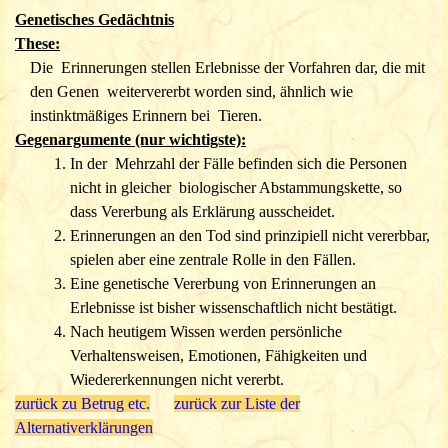
Eltern eher bedrückend, ein Kind mit
Genetisches Gedächtnis
Reinkarnationserinnerungen zu haben. Sie haben Agst, das
These:
Kind an andere Eltern zu verlieren und fürchten gemäß
Die Erinnerungen stellen Erlebnisse der Vorfahren dar, die mit
einem Aberglauben den frühen Tod des Kindes. In 41% bis
den Genen weitervererbt worden sind, ähnlich wie
80% (je nach Studie) der Fälle werden auch Maßnahmen
instinktmäßiges Erinnern bei Tieren.
zur Unterdrückung der Äußerungen des Kindes ergriffen.
Gegenargumente (nur wichtigste):
Was sollte unter diesen Umständen ein Kind dazu
In der Mehrzahl der Fälle befinden sich die Personen
bewegen, einen Fall vorzuspielen?
nicht in gleicher biologischer Abstammungskette, so
Auch bei dieser Hypothese müssen das Kind oder seine
dass Vererbung als Erklärung
ausscheidet.
Eltern etwas über die frühere Familie auf natürlichem Weg
Erinnerungen an den Tod sind prinzipiell nicht vererbbar,
erfahren haben, um einen Fall – wenn auch unbewusst – in
spielen aber eine zentrale Rolle in den Fällen.
all seinen Elementen (Aussagen, Verhalten, etc.)
Eine genetische Vererbung von Erinnerungen an
konstruieren zu können. Es gelten also die meisten
Erlebnisse ist bisher wissenschaftlich nicht bestätigt.
Argumente wie für (bewussten) Betrug (C). Unbewusste
Nach heutigem Wissen werden persönliche
Beeinflussung erklärt also nicht die auftretenden
Verhaltensweisen, Emotionen, Fähigkeiten und
Übereinstimmungen von Verhaltenszügen, Emotionen mit
Wiedererkennungen nicht vererbt.
der früheren Person und die gelungenen
zurück zu Betrug etc.
zurück zur Liste der
Wiedererkennungen von Personen und Sachen.
Alternativerklärungen
Unbewusste Beeinflussung erklärt nicht die auftretenden