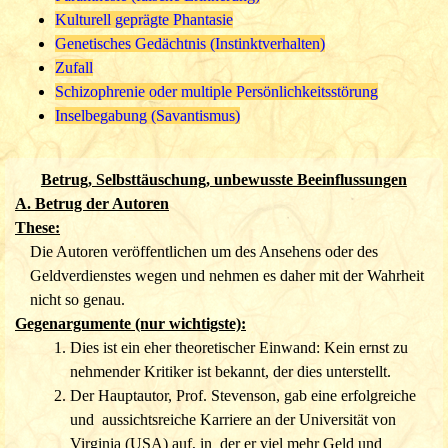
Kulturell geprägte Phantasie
Genetisches Gedächtnis
(Instinktverhalten)
Zufall
Schizophrenie oder multiple Persönlichkeitsstörung
Inselbegabung
(Savantismus)
Betrug, Selbsttäuschung, unbewusste Beeinflussungen
A. Betrug der Autoren
These:
Die Autoren veröffentlichen um des Ansehens oder des
Geldverdienstes wegen und nehmen es daher mit der Wahrheit
nicht so genau.
Gegenargumente (nur wichtigste):
Dies ist ein eher theoretischer Einwand: Kein ernst zu
nehmender Kritiker ist bekannt, der dies unterstellt.
Der Hauptautor, Prof. Stevenson, gab eine erfolgreiche
und aussichtsreiche Karriere an der Universität von
Virginia (USA) auf, in der er
viel mehr Geld und