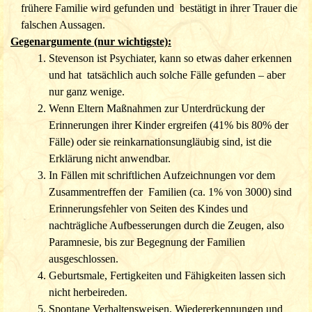
C: Bewusster Betrug seitens der Kinder bzw. deren Familien
frühere Familie wird gefunden und bestätigt in ihrer Trauer die
These:
falschen Aussagen.
Gegenargumente (nur wichtigste):
Das Kind, dessen Eltern bzw. Familienmitglieder und Zeugen
haben sowohl ein Motiv, als auch die Möglichkeit und
Stevenson ist Psychiater, kann so etwas daher erkennen
zusätzlich die
und hat tatsächlich auch solche Fälle gefunden – aber
Gelegenheit, einen Reinkarnationsfall
vorzutäuschen. Ein Beispiel wäre, dass ein indisches Kind sich
nur ganz wenige.
gerne mit einer höheren Kaste als der eigenen identifizieren
Wenn Eltern Maßnahmen zur Unterdrückung der
will.
Erinnerungen ihrer Kinder ergreifen (41% bis 80% der
Gegenargumente (nur wichtigste):
Fälle) oder sie
reinkarnationsungläubig sind, ist die
In den Einzelfallberichten werden denkbare
Erklärung nicht anwendbar.
Betrugsabsichten und deren Motivationshintergrund
In Fällen mit schriftlichen Aufzeichnungen vor dem
konkret angesprochen, um den Fall
Zusammentreffen der Familien (ca. 1% von 3000) sind
angemessen
beurteilen zu können.
Erinnerungsfehler von Seiten des
Kindes und
Abgesehen von wenigen Ausnahmen konnte in der
nachträgliche Aufbesserungen durch die Zeugen, also
großen Mehrzahl aller Fälle kein Motiv gefunden
Paramnesie, bis zur Begegnung der Familien
werden (Publicity, Ansehen, Geld,
ausgeschlossen.
Jux, Zuwendung für
die heutige Person seitens der Eltern, usw.).
Geburtsmale, Fertigkeiten und Fähigkeiten lassen sich
Viele Eltern haben mit zum Teil heftigen Maßnahmen
nicht herbeireden.
versucht, ihre Kinder von den Erinnerungen an ein
Spontane Verhaltensweisen, Wiedererkennungen und