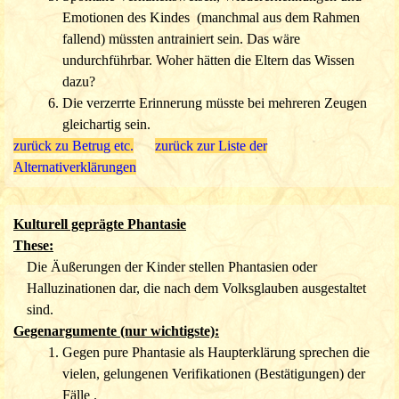
früheres Leben abzubringen.
Emotionen des Kindes (manchmal aus dem Rahmen
Damit zeigen sie drastisch,
generell kein Motiv zur Vortäuschung eines
fallend) müssten antrainiert sein.
Das wäre
Reinkarnationsfalles zu haben.
undurchführbar. Woher hätten die Eltern das Wissen
Es würde von den oft armen Familien oder gar einem
dazu?
Kind einen nicht zu leistenden Aufwand erfordern, viele
Die verzerrte Erinnerung müsste bei mehreren Zeugen
Mitglieder beider
gleichartig sein.
Familien, die später Zeugen werden
zurück zu Betrug etc.
können, zu beeinflussen. Sie müssten alle für eine
zurück zur Liste der
Alternativerklärungen
Inszenierung des Wissens und der Verhaltens
weisen,
darunter Emotionen, Phobien und Wiedererkennungen
geschult werden. Dazu müssten Informationen aus oft
Kulturell geprägte Phantasie
weiter Entfernung
beschafft und alles über viele Jahre
These:
einigermaßen widerspruchsfrei aufrecht erhalten werden.
Die Äußerungen der Kinder stellen Phantasien oder
Auch durch Versuche der Missleitung des Kindes haben
Halluzinationen dar, die nach dem Volksglauben ausgestaltet
Zeugen zu erkennen gegeben, dass sie skeptisch
sind.
eingestellt sind und nicht einen
Fall vortäuschen wollen.
Gegenargumente (nur wichtigste):
Geburtsmale sind mit der Betrugshypothese nicht
Gegen pure Phantasie als Haupterklärung sprechen die
erklärbar.
vielen, gelungenen Verifikationen (Bestätigungen) der
Fälle .